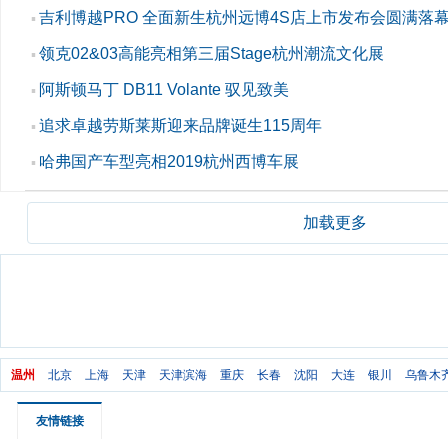
吉利博越PRO 全面新生杭州远博4S店上市发布会圆满落
▪
领克02&03高能亮相第三届Stage杭州潮流文化展
▪
阿斯顿马丁 DB11 Volante 驭见致美
▪
追求卓越劳斯莱斯迎来品牌诞生115周年
▪
哈弗国产车型亮相2019杭州西博车展
▪
加载更多
温州
北京
上海
天津
天津滨海
重庆
长春
沈阳
大连
银川
乌鲁木
友情链接