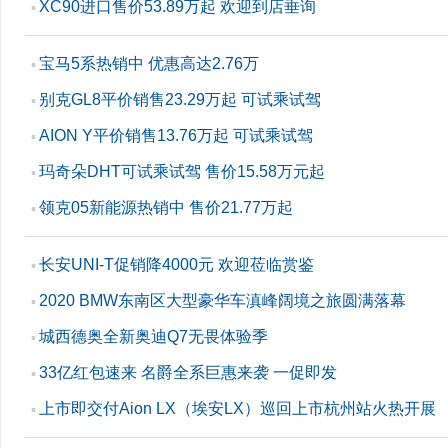
XC90进口售价53.89万起 欢迎到店垂询
▪
宝马5系热销中 优惠高达2.76万
▪
别克GL8平价销售23.29万起 可试乘试驾
▪
AION Y平价销售13.76万起 可试乘试驾
▪
玛奇朵DHT可试乘试驾 售价15.58万元起
▪
领克05新能源热销中 售价21.77万起
▪
长安UNI-T促销降4000元 欢迎莅临赏鉴
▪
2020 BMW东南区大型豪华车滇峰阔境之旅圆满落幕
▪
城西德奥全新奥迪Q7无畏体验季
▪
33亿红包速来 名爵全系巨惠来袭 一促即发
▪
上市即交付Aion LX（埃安LX）巡回上市杭州站火热开展
▪