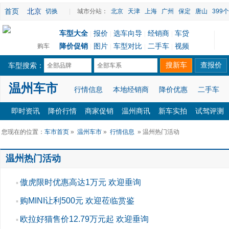
首页
北京
切换
|
城市分站：
北京
天津
上海
广州
保定
唐山
399
车型大全
报价
选车向导
经销商
车贷
|
|
|
|
降价促销
图片
车型对比
二手车
视频
购车
|
|
|
|
车型搜索：
全部品牌
全部车系
温州车市
行情信息
本地经销商
降价优惠
二手车
即时资讯
降价行情
商家促销
温州商讯
新车实拍
试驾评测
您现在的位置：
车市首页
»
温州车市
»
行情信息
» 温州热门活动
温州热门活动
傲虎限时优惠高达1万元 欢迎垂询
▪
购MINI让利500元 欢迎莅临赏鉴
▪
欧拉好猫售价12.79万元起 欢迎垂询
▪